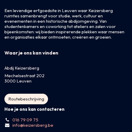
Een levendige erfgoedsite in Leuven waar Keizersberg
ruimtes samenbrengt voor studie, werk, cultuur en
evenementen in een historische abdijomgeving. Van
studentenkamers en coworking tot ateliers en zalen voor
bijeenkomsten: wij bieden inspirerende plekken waar mensen
en organisaties elkaar ontmoeten, creëren en groeien.
Waar je ons kan vinden
Abdij Keizersberg
Mechelsestraat 202
3000 Leuven
Routebeschrijving
Hoe je ons kan contacteren
016 79 09 75
info@keizersberg.be