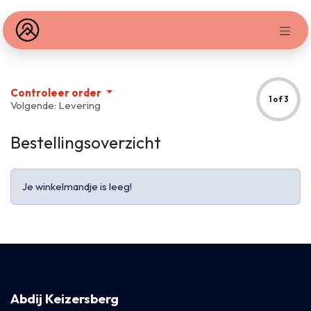
Overslaan naar inhoud
Controleer order
1 of 3
Volgende: Levering
Bestellingsoverzicht
Je winkelmandje is leeg!
Abdij Keizersberg