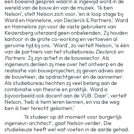
een boeiend gesprek waarin ik ingewijd word in de
wereld van de bouw én van de muziek. ‘Ik ben
Nelson’, stelt Nelson zich voor, ‘en ik loop stage bij
Ward en Hannelore, van Declerck & Partners.’ Ward
en Hannelore zijn voor de vaste gebruikers van
Keizersberg uiteraard geen onbekenden. Zij houden
kantoor in de grote co-working en vertoeven al
geruime tijd bij ons. ‘Ward’, zo vertelt Nelson, ‘is één
van de partners van het studiebureau
Declerck en
Partners
. Zij zijn actief in de bouwsector. Als
ingenieurs denken zij mee over het ontwerp en de
realisatie van bouwprojecten; zij geven advies aan
de bouwheer, de opdrachtgever én de aannemer.
Als studiebureau hechten zij veel belang aan de
combinatie van theorie en praktijk. Ward is
bijvoorbeeld ook docent aan de VUB. Daar’, vertelt
Nelson, ‘heb ik hem leren kennen, en via die weg
ben ik hier terecht gekomen.’
‘Ik studeer op dit moment voor burgerlijk
ingenieur-architect’, gaat Nelson verder. Die
studiekeuze heeft wel wat voeten in de aarde gehad.