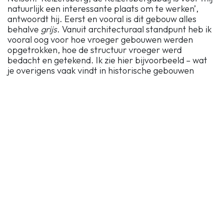
natuurlijk een interessante plaats om te werken’,
antwoordt hij. Eerst en vooral is dit gebouw alles
behalve
grijs
. Vanuit architecturaal standpunt heb ik
vooral oog voor hoe vroeger gebouwen werden
opgetrokken, hoe de structuur vroeger werd
bedacht en getekend. Ik zie hier bijvoorbeeld – wat
je overigens vaak vindt in historische gebouwen
omdat men vroeger alles niet zo exact kon
berekenen – dat de muren, kolommen e.d.
overgedimensioneerd zijn. Ik ben als architect
uiteraard ook geïnteresseerd in de systematiek van
het bouwplan van de abdij. Ik zou in die zin wel eens
de plannen willen zien, want vaak is het in
historische gebouwen zo dat je de patronen
waarmee men werkt, niet onmiddellijk in het
concrete gebouw zelf ziet, maar wel in de plannen.
Ik vind het ook boeiend om te zien hoe de renovatie
hier wordt aangepakt – vernieuwing en aanpassing
aan de moderne noden, zonder dat aan de structuur
van het gebouw zelf wordt geraakt. Dat in de co-
working het kapelletje in zijn originele staat