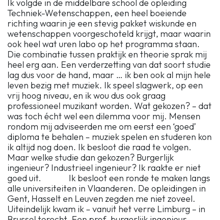
Ik volgde in de middelbare school de opleiding
Techniek-Wetenschappen, een heel boeiende
richting waarin je een stevig pakket wiskunde en
wetenschappen voorgeschoteld krijgt, maar waarin
ook heel wat uren labo op het programma staan.
Die combinatie tussen praktijk en theorie sprak mij
heel erg aan. Een verderzetting van dat soort studie
lag dus voor de hand, maar … ik ben ook al mijn hele
leven bezig met muziek. Ik speel slagwerk, op een
vrij hoog niveau, en ik wou dus ook graag
professioneel muzikant worden. Wat gekozen? – dat
was toch écht wel een dilemma voor mij. Mensen
rondom mij adviseerden me om eerst een ‘goed’
diploma te behalen – muziek spelen en studeren kon
ik altijd nog doen. Ik besloot die raad te volgen.
Maar welke studie dan gekozen? Burgerlijk
ingenieur? Industrieel ingenieur? Ik raakte er niet
goed uit. Ik besloot een ronde te maken langs
alle universiteiten in Vlaanderen. De opleidingen in
Gent, Hasselt en Leuven zegden me niet zoveel.
Uiteindelijk kwam ik – vanuit het verre Limburg – in
Brussel terecht. Een prof. burgerlijk ingenieur-