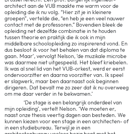
architect aan de VUB maakte me warm voor de
opleiding die ik nu volg. “Hier zit je in kleinere
groepen”, vertelde die, “en heb je een veel nauwer
contact met de professoren.” Bovendien bleek de
opleiding net dezelfde combinatie in te houden
tussen theorie en praktijk die ik ook in mijn
middelbare schoolopleiding zo inspirerend vond. En
dus besloot ik voor het behalen van dat diploma te
gaan. Maar’, vervolgt Nelson, ‘de muzikale microbe
was daarmee niet uitgespeeld. Het bleef kriebelen.
Ik was al snel lid van het VUB-orkest, werd er eerst
ondervoorzitter en daarna voorzitter van. Ik speel
er slagwerk, maar ben daarnaast ook beginnen
dirigeren. Dat bevalt me zo zeer dat ik nu overweeg
om me daar verder in te bekwamen.’
‘De stage is een belangrijk onderdeel van
mijn opleiding’, vertelt Nelson. ‘We moeten er,
naast onze thesis veertig dagen aan besteden. We
kunnen kiezen voor een stage in een architecten- of
in een studiebureau. Terwijl je in een
architectenbureau veeleer bezig bent met het