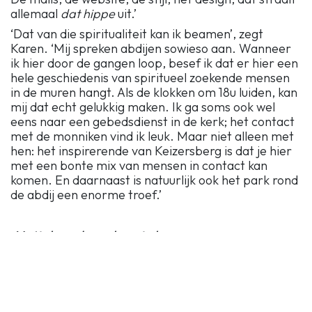
allemaal
dat hippe
uit.’
‘Dat van die spiritualiteit kan ik beamen’, zegt
Karen. ‘Mij spreken abdijen sowieso aan. Wanneer
ik hier door de gangen loop, besef ik dat er hier een
hele geschiedenis van spiritueel zoekende mensen
in de muren hangt. Als de klokken om 18u luiden, kan
mij dat echt gelukkig maken. Ik ga soms ook wel
eens naar een gebedsdienst in de kerk; het contact
met de monniken vind ik leuk. Maar niet alleen met
hen: het inspirerende van Keizersberg is dat je hier
met een bonte mix van mensen in contact kan
komen. En daarnaast is natuurlijk ook het park rond
de abdij een enorme troef.’
Unit-heads en hun taken
De studentenresidentie in de westvleugel van
Keizersberg is verspreid over drie verdiepingen. Om
het gemeenschapsgevoel per vloer te helpen
groeien, om de praktische organisatie van de