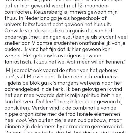
dat er hier gewerkt wordt met 12-maanden-
contracten. Keizersberg is immers gewoon mijn
thuis. In Nederland ga je als hogeschool- of
universiteitsstudent echt gewoon het huis uit.
Omwille van de specifieke organisatie van het
onderwijs (met leningen e.d.) ben je als student veel
sneller dan Vlaamse studenten onafhankelijk van je
ouders. Ik vind het fijn dat ik hier gewoon kan
w
onen
. Het gebouw is overigens gewoon
fantastisch. Ik zou het wel wat meer willen kennen.’
‘Mij spreekt ook vooral de sfeer van het gebouw
aan’, vult Marvin aan. ‘Ik ben een ochtendmens.
Tijdens de blok ga ik ’s morgens wel eens naar het
ochtendgebed in de kerk. Ik ben gelovig en ik vind
het een meerwaarde dat ik mijn spiritualiteit hier
kan beleven. Dat leeft hier; ik kan daar gewoon bij
aansluiten. Verder vind ik de combinatie van de
hippe organisatie met de traditionele elementen
heel
cool.
Van buiten zie je een oud gebouw, maar
binnen zijn de kamers hypermodern gerenoveerd.
De mails, de website, de stijl, het design, dat straalt