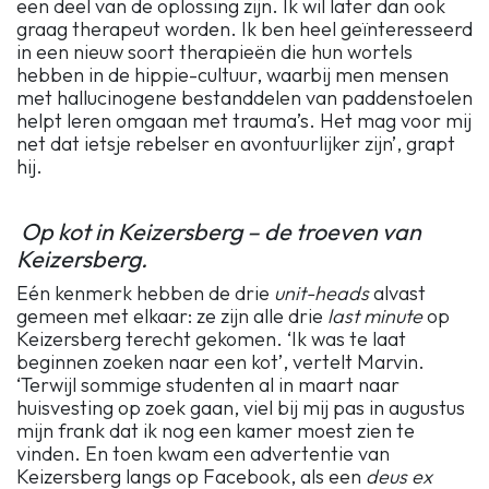
een deel van de oplossing zijn. Ik wil later dan ook
graag therapeut worden. Ik ben heel geïnteresseerd
in een nieuw soort therapieën die hun wortels
hebben in de hippie-cultuur, waarbij men mensen
met hallucinogene bestanddelen van paddenstoelen
helpt leren omgaan met trauma’s. Het mag voor mij
net dat ietsje rebelser en avontuurlijker zijn’, grapt
hij.
Op kot in Keizersberg – de troeven van
Keizersberg.
Eén kenmerk hebben de drie
unit-heads
alvast
gemeen met elkaar: ze zijn alle drie
last minute
op
Keizersberg terecht gekomen. ‘Ik was te laat
beginnen zoeken naar een kot’, vertelt Marvin.
‘Terwijl sommige studenten al in maart naar
huisvesting op zoek gaan, viel bij mij pas in augustus
mijn frank dat ik nog een kamer moest zien te
vinden. En toen kwam een advertentie van
Keizersberg langs op Facebook, als een
deus ex