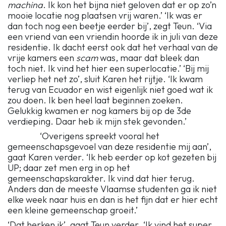
machina
. Ik kon het bijna niet geloven dat er op zo’n
mooie locatie nog plaatsen vrij waren.’ ‘Ik was er
dan toch nog een beetje eerder bij’, zegt Teun. ‘Via
een vriend van een vriendin hoorde ik in juli van deze
residentie. Ik dacht eerst ook dat het verhaal van de
vrije kamers een
scam
was, maar dat bleek dan
toch niet. Ik vind het hier een superlocatie.’ ‘Bij mij
verliep het net zo’, sluit Karen het rijtje. ‘Ik kwam
terug van Ecuador en wist eigenlijk niet goed wat ik
zou doen. Ik ben heel laat beginnen zoeken.
Gelukkig kwamen er nog kamers bij op de 3de
verdieping. Daar heb ik mijn stek gevonden.’
‘Overigens spreekt vooral het
gemeenschapsgevoel van deze residentie mij aan’,
gaat Karen verder. ‘Ik heb eerder op kot gezeten bij
UP; daar zet men erg in op het
gemeenschapskarakter. Ik vind dat hier terug.
Anders dan de meeste Vlaamse studenten ga ik niet
elke week naar huis en dan is het fijn dat er hier echt
een kleine gemeenschap groeit.’
‘Dat herken ik’, gaat Teun verder. ‘Ik vind het super