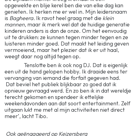
opgewekte en blije kerel ben die van elke dag kan
genieten. Ik herken me er wel in. Mijn leidersnaam
is
Bagheera.
Ik ravot heel graag met die
klein
mannen
, maar ik merk wel dat de huidige generatie
kinderen anders is dan de onze. Om het eenvoudig
uit te drukken: ze kunnen tegen minder tegen en ze
luisteren minder goed. Dat maakt het leiding geven
vermoeiend, maar het plezier dat ik er uit haal,
weegt daar nog altijd tegen op.
Tenslotte ben ik ook nog DJ. Dat is eigenlijk
een uit de hand gelopen hobby. Ik draaide eens ter
vervanging van iemand die forfait gegeven had.
Dat beviel het publiek blijkbaar zo goed dat ik
opnieuw gevraagd werd. En zo ben ik in dat wereldje
terecht gekomen en spendeer ik ettelijke
weekendavonden aan dat soort entertainment. Zelf
uitgaan lukt me met al mijn activiteiten niet direct
meer’, lacht Tibo.
Ook geëngageerd op Keizersberg