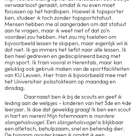
verwaarloost geraakt, omdat ik nu even moet
focussen op het hardlopen. Hoewel ik topsporter
ben, studeer ik toch zonder topsportstatuut.
Mensen hebben me al aangeraden om dat statuut
aan te vragen, maar ik weet niet of dat zo’n
voordeel zou hebben. Het zou mij toelaten om
bijvoorbeeld lessen te skippen, maar eigenlijk wil ik
dat niet. Ik ga immers het liefst naar alle lessen. Ik
ben heel gedreven en gedisciplineerd bezig met
mijn sport. Ik train vooral in Herentals, maar kan
gelukkig ook gebruik maken van de sportfaciliteiten
van KU Leuven. Hier train ik bijvoorbeeld mee met
het Universitair polsstokteam op maandag en
dinsdag.
Daarnaast ben ik bij de scouts en geef ik
leiding aan de welpjes – kinderen van het 3de en 4de
leerjaar. Ik doe dat geweldig graag! Ik ben een scout
in hart en nieren! Mijn totemnaam is
montere
slangehalsvogel.
Een
slangehalsvogel
is blijkbaar
een atletisch, behulpzaam, snel en behendig dier.
De bijnaam
monter
kreeg ik omdat ik een