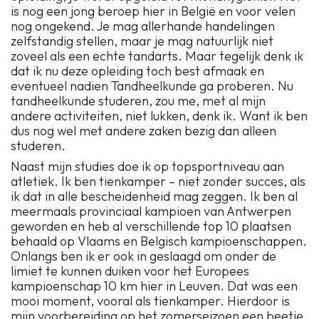
is nog een jong beroep hier in België en voor velen
nog ongekend. Je mag allerhande handelingen
zelfstandig stellen, maar je mag natuurlijk niet
zoveel als een echte tandarts. Maar tegelijk denk ik
dat ik nu deze opleiding toch best afmaak en
eventueel nadien Tandheelkunde ga proberen. Nu
tandheelkunde studeren, zou me, met al mijn
andere activiteiten, niet lukken, denk ik. Want ik ben
dus nog wel met andere zaken bezig dan alleen
studeren.
Naast mijn studies doe ik op topsportniveau aan
atletiek. Ik ben tienkamper – niet zonder succes, als
ik dat in alle bescheidenheid mag zeggen. Ik ben al
meermaals provinciaal kampioen van Antwerpen
geworden en heb al verschillende top 10 plaatsen
behaald op Vlaams en Belgisch kampioenschappen.
Onlangs ben ik er ook in geslaagd om onder de
limiet te kunnen duiken voor het Europees
kampioenschap 10 km hier in Leuven. Dat was een
mooi moment, vooral als tienkamper. Hierdoor is
mijn voorbereiding op het zomerseizoen een beetje