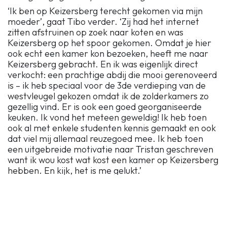
‘Ik ben op Keizersberg terecht gekomen via mijn
moeder’, gaat Tibo verder. ‘Zij had het internet
zitten afstruinen op zoek naar koten en was
Keizersberg op het spoor gekomen. Omdat je hier
ook echt een kamer kon bezoeken, heeft me naar
Keizersberg gebracht. En ik was eigenlijk direct
verkocht: een prachtige abdij die mooi gerenoveerd
is – ik heb speciaal voor de 3de verdieping van de
westvleugel gekozen omdat ik de zolderkamers zo
gezellig vind. Er is ook een goed georganiseerde
keuken. Ik vond het meteen geweldig! Ik heb toen
ook al met enkele studenten kennis gemaakt en ook
dat viel mij allemaal reuzegoed mee. Ik heb toen
een uitgebreide motivatie naar Tristan geschreven
want ik wou kost wat kost een kamer op Keizersberg
hebben. En kijk, het is me gelukt.’
‘De functie van unit-head vraagt eigenlijk
niet zoveel inspanning’, vertelt Tibo nog. ‘Het leek
me wel leuk om activiteiten te organiseren voor mijn
medekotgenoten en dus ben ik op vraag van Kyrill,