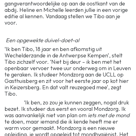
gangverantwoordelijke op aan de oostkant van de
abdij. Heline en Michelle leerden jullie in een vorige
editie al kennen. Vandaag stellen we Tibo aan je
voor.
Een opgewekte duivel-doet-al
‘Ik ben Tibo, 18 jaar en ben afkomstig uit
Wechelderzande in de Antwerpse Kempen’, stelt
Tibo zichzelf voor. ‘Niet bij deur – ik ben met het
openbaar vervoer twee uur onderweg om in Leuven
te geraken. Ik studeer Mondzorg aan de UCLL op
Gasthuisberg en zit voor het eerste jaar op kot hier
in Keizersberg. En dat valt reuzegoed mee’, zegt
Tibo.
‘Ik ben, zo zou je kunnen zeggen, nogal druk
bezet. Ik studeer dus eerst en vooral Mondzorg. Ik
was aanvankelijk niet van plan om
iets met de mond
te doen, maar iemand die ik kende heeft me er
warm voor gemaakt. Mondzorg is een nieuwe
opleiding, je wordt opgeleid tot mondhygiënist. Het