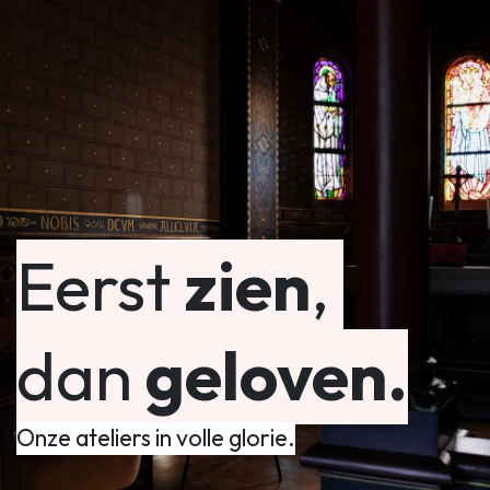
Eerst
zien
,
dan
geloven.
Onze ateliers in volle glorie.