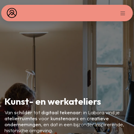
Skip to Content
Kunst- en werkateliers
Van
schilder
tot
digitaal tekenaar
: in Labora vind je
atelierruimtes
voor
kunstenaars
en
creatieve
ondernemingen
, en dat in een bijzonder inspirerende,
historische omgeving.