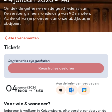
Ontdek de geheimen en de geschiedenis van
Keizersberg in een rondleiding van 90 minuten.
Achteraf kan je proeven van onze abdijkaas en
abdijbier.
Alle Evenementen
Tickets
Registraties zijn
gesloten
Registraties gesloten
Aan de kalender toevoegen:
04
januari 2026
14:00
16:30
Voor wie & wanneer?
Iedereen is welkom in Keizersberg, elke eerste zondag van de