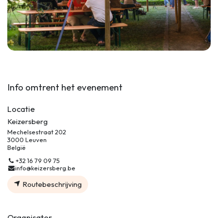
Info omtrent het evenement
Locatie
Keizersberg
Mechelsestraat 202
3000 Leuven
België
+32 16 79 09 75
info@keizersberg.be
Routebeschrijving
Organisator