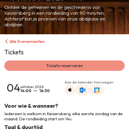
Ontdek de geheimen en de geschiedenis van
Keizersberg in een rondleiding van 90 minuten.
Achteraf kan je proeven van onze abdijkaas en
abdijbier.
Alle Evenementen
Tickets
Tickets reserveren
Aan de kalender toevoegen:
04
oktober 2026
14:00
16:30
Voor wie & wanneer?
Iedereen is welkom in Keizersberg, elke eerste zondag van de
maand. De rondleiding start om 14u.
Taal & duurtijd