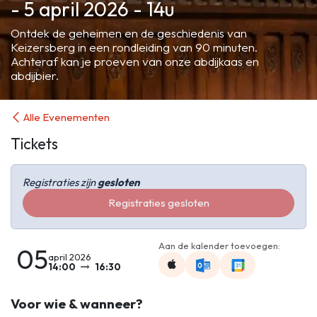
- 5 april 2026 - 14u
Ontdek de geheimen en de geschiedenis van
Keizersberg in een rondleiding van 90 minuten.
Achteraf kan je proeven van onze abdijkaas en
abdijbier.
Alle Evenementen
Tickets
Registraties zijn
gesloten
Registraties gesloten
Aan de kalender toevoegen:
05
april 2026
14:00
16:30
Voor wie & wanneer?