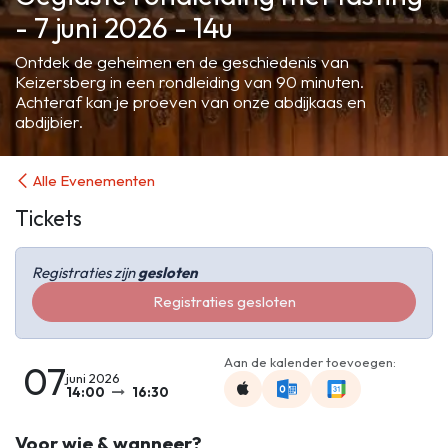
- 7 juni 2026 - 14u
Ontdek de geheimen en de geschiedenis van
Keizersberg in een rondleiding van 90 minuten.
Achteraf kan je proeven van onze abdijkaas en
abdijbier.
Alle Evenementen
Tickets
Registraties zijn
gesloten
Registraties gesloten
Aan de kalender toevoegen:
07
juni 2026
14:00
16:30
Voor wie & wanneer?