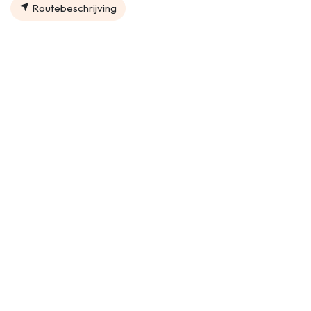
Routebeschrijving
Organisator
Keizersberg
+32 16 79 09 75
info@keizersberg.be
Delen
Zoek uit wat mensen zien en zeggen over dit evenement, en
neem deel aan de conversatie.