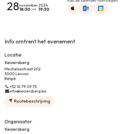
Aan de kalender toevoegen:
28
november 2024
18:30
19:30
Info omtrent het evenement
Locatie
Keizersberg
Mechelsestraat 202
3000 Leuven
België
+32 16 79 09 75
info@keizersberg.be
Routebeschrijving
Organisator
Keizersberg