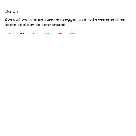
Delen
Zoek uit wat mensen zien en zeggen over dit evenement, en
neem deel aan de conversatie.
Abdij Keizersberg
Een levendige erfgoedsite in Leuven waar Keizersberg