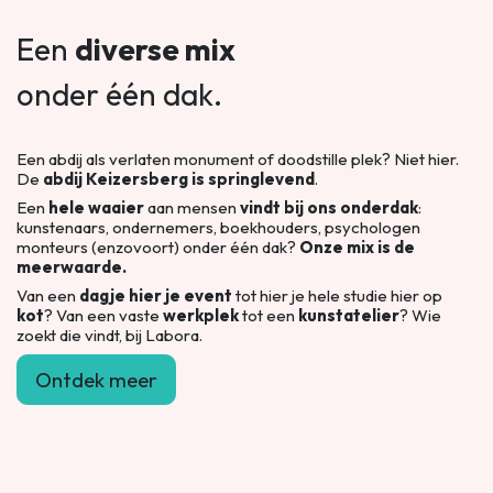
Een
diverse mix
onder één dak.
Een abdij als verlaten monument of doodstille plek? Niet hier.
De
abdij Keizersberg is springlevend
.
Een
hele waaier
aan mensen
vindt bij ons onderdak
:
kunstenaars, ondernemers, boekhouders, psychologen
monteurs (enzovoort) onder één dak?
Onze mix is de
meerwaarde.
Van een
dagje hier je event
tot hier je hele studie hier op
kot
? Van een vaste
werkplek
tot een
kunstatelier
? Wie
zoekt die vindt, bij Labora.
Ontdek meer