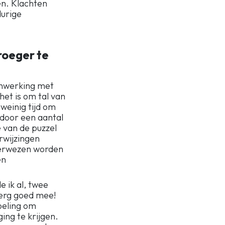
en. Klachten
durige
roeger te
menwerking met
 het is om tal van
 weinig tijd om
 door een aantal
e van de puzzel
rwijzingen
rverwezen worden
en
e ik al, twee
 erg goed mee!
oeling om
ng te krijgen.