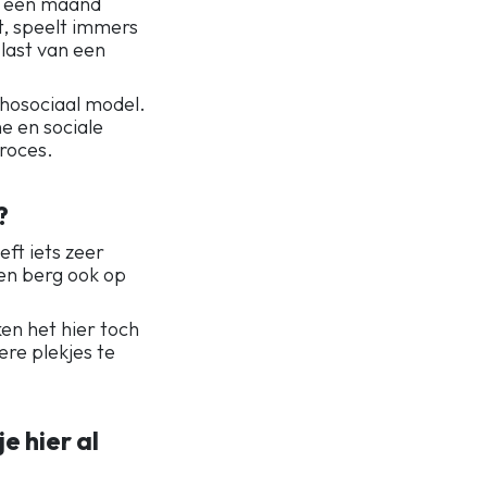
en een maand
t, speelt immers
last van een
hosociaal model.
e en sociale
roces.
?
ft iets zeer
een berg ook op
en het hier toch
ere plekjes te
e hier al