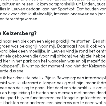
cultuur en reizen. Ik kom oorspronkelijk uit Linden, quas
dies in Leuven gedaan, aan het Sportkot. Dat houden van
 ook voor dat ik uiteindelijk, intussen ongeveer een jaar
ben terechtgekomen.
n Keizersberg?
ijd naar een plek om een eigen praktijk te starten. Een stil
 groen was belangrijk voor mij. Daarnaast hou ik ook van
oral bleek een moeilijke: in Leuven vind je rond het cen
riële gebouwen die (voor mij althans) weinig ziel hebben
jd hier in het park aan het wandelen was en bij mezelf da
nkloppen!”. Ik wist op dat moment nog niet dat Keizersb
rde dus snel.
e ik hier dan uiteindelijk Pijn in Beweging: een interdiscipl
nesist was ik uiteraard al langer bezig met pijn, maar ik
ee aan de slag te gaan. Het doel van de praktijk is om
 en begeleiding te bieden aan mensen met aanhoudende
 die goed blijven functioneren met langdurige klachten
 klachten voor anderen een hindernis om te doen wat z