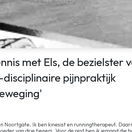
nis met Els, de bezielster 
-disciplinaire pijnpraktijk
 beweging'
en Noortgate. Ik ben kinesist en runningtherapeut. Daar
eder van drie tieners. Voor de rest ben ik iemand die h