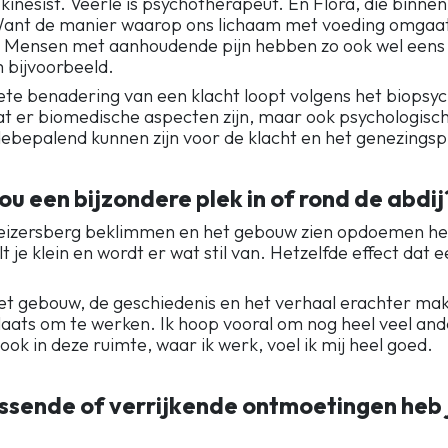
k kinesist. Veerle is psychotherapeut. En Flora, die binn
t. Want de manier waarop ons lichaam met voeding omgaa
. Mensen met aanhoudende pijn hebben zo ook wel eens 
 bijvoorbeeld.
e benadering van een klacht loopt volgens het biopsyc
at er biomedische aspecten zijn, maar ook psychologisch
ebepalend kunnen zijn voor de klacht en het genezingsp
jou een bijzondere plek in of rond de abdij
eizersberg beklimmen en het gebouw zien opdoemen hee
t je klein en wordt er wat stil van. Hetzelfde effect dat 
et gebouw, de geschiedenis en het verhaal erachter mak
laats om te werken. Ik hoop vooral om nog heel veel and
ok in deze ruimte, waar ik werk, voel ik mij heel goed.
sende of verrijkende ontmoetingen heb j