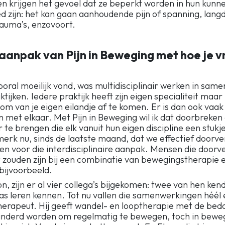
en krijgen het gevoel dat ze beperkt worden in hun kunn
d zijn: het kan gaan aanhoudende pijn of spanning, lang
auma’s, enzovoort.
 aanpak van Pijn in Beweging met hoe je v
ooral moeilijk vond, was multidisciplinair werken in sa
ktijken. Iedere praktijk heeft zijn eigen specialiteit maar
om van je eigen eilandje af te komen. Er is dan ook vaak
 met elkaar. Met Pijn in Beweging wil ik dat doorbreken
 te brengen die elk vanuit hun eigen discipline een stukj
merk nu, sinds de laatste maand, dat we effectief doorve
gen voor die interdisciplinaire aanpak. Mensen die doo
zouden zijn bij een combinatie van bewegingstherapie 
bijvoorbeeld.
on, zijn er al vier collega’s bijgekomen: twee van hen kend
as leren kennen. Tot nu vallen die samenwerkingen héél
herapeut. Hij geeft wandel- en looptherapie met de bed
nderd worden om regelmatig te bewegen, toch in bewegi