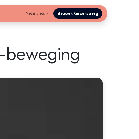
Bezoek Keizersberg
Nederlands
in-beweging