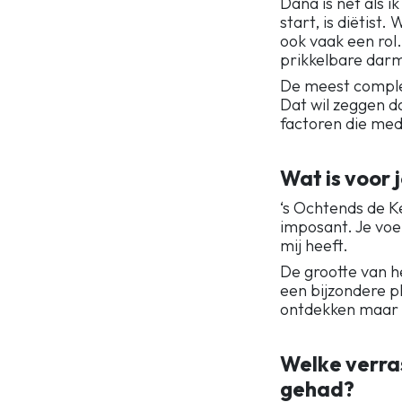
Dana is net als i
start, is diëtis
ook vaak een rol
prikkelbare darm
De meest complet
Dat wil zeggen d
factoren die med
Wat is voor 
‘s Ochtends de K
imposant. Je voel
mij heeft.
De grootte van h
een bijzondere p
ontdekken maar o
Welke verras
gehad?