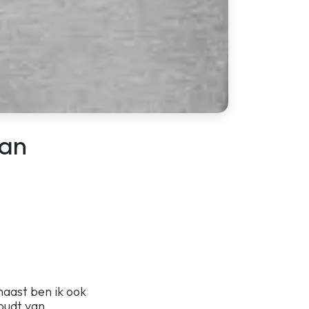
van
naast ben ik ook
oudt van