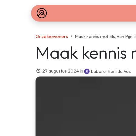
Overslaan naar inhoud
Over Keizersberg
Meetings & events
Onze bewoners
Maak kennis met Els, van Pijn
Maak kennis m
27 augustus 2024
in
Labora, Renilde Vos