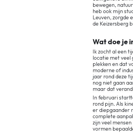
bewegen, natuur, 
heb ook mijn stu
Leuven, zorgde er
de Keizersberg 
Wat doe je i
Ik zocht al een t
locatie met veel
plekken en dat vo
moderne of indust
jaar rond deze ti
nog niet gaan aa
maar dat verande
In februari startt
rond pijn. Als ki
er diepgaander m
complete aanpak
zijn veel mensen
vormen bepaalde