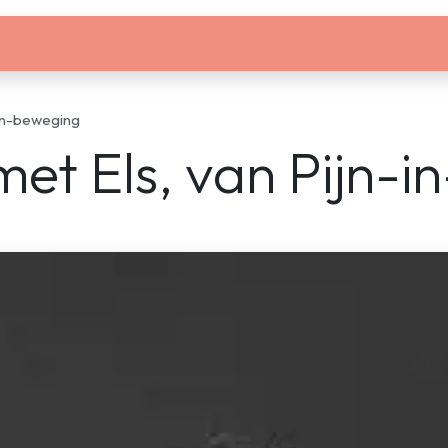
Studentenkamers
Werkruimtes
Activiteiten
-in-beweging
et Els, van Pijn-