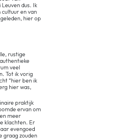
i Leuven dus. Ik
 cultuur en van
 geleden, hier op
le, rustige
 authentieke
trum veel
. Tot ik vorig
cht “hier ben ik
erg hier was,
inaire praktijk
 droomde ervan om
 een meer
 klachten. Er
 maar evengoed
e graag zouden