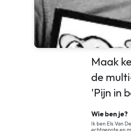
Maak ken
de multi
'Pijn in
Wie ben je?
Ik ben Els Van D
echtgenote en mo