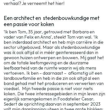
verhaal? Je verneemt het hier!
Een architect en stedenbouwkundige met
een passie voor koken
‘Ik ben Tom, 35 jaar, getrouwd met Barbara en
vader van Felix en Anna’, steekt Tom van wal. ‘Ik
ben inderdaad architect en heb mijn carrière in die
sector uitgebouwd. Maar als stedenbouwkundige
was ik ook altijd al in méér geïnteresseerd dan in
gewoon huizen ontwerpen en bouwen. Mij gaat het
om de totale leefomgeving en de duurzame
leefbaarheid van de ruimte waarin wij als mens
vertoeven. Ik ben – daarnaast – afkomstig uit een
landbouwfamilie en heb in die zin ook altijd al een
band gehad met het produceren en verwerken van
voedsel. Mijn tweede passie is niet voor niets
koken. Die twee interessegebieden in mijn leven zijn
eigenlijk samengekomen in Foodatelier Cesar.
Sedert de oprichting daarvan in september 2023
valt mijn dagplanning uiteen in twee grote blokken: