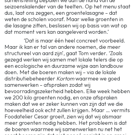
samenstelling bepalen we aan de hand van de
seizoenskalender van de teelten. Op het menu staat
dus, laat ons zeggen, een groentelasagne – dat
weten de scholen vooraf. Maar welke groenten in
die lasagne zitten, beslissen wij op basis van wat op
dat moment vers kan aangeleverd worden.’
‘Dat is maar één heel concreet voorbeeld.
Maar ik kan er tal van andere noemen, die meer
structureel van aard zijn’, gaat Tom verder. ‘Zoals
gezegd werken wij samen met lokale telers die op
een ecologische en duurzame wijze aan landbouw
doen. Met die boeren maken wij – via de lokale
distributiebeheerder
Kortom
waarmee we goed
samenwerken – afspraken zodat wij
bevoorradingszekerheid hebben. Elke week hebben
we 200 kilo groenten nodig, en onze afspraken
maken dat we er zeker kunnen van zijn dat we die
hoeveelheid ook echt zullen krijgen. Maar … vermits
Foodatelier Cesar groeit, zien wij dat wij alsmaar
meer groenten nodig hebben. Het probleem is dat
de boeren waarmee wij samenwerken nu net het