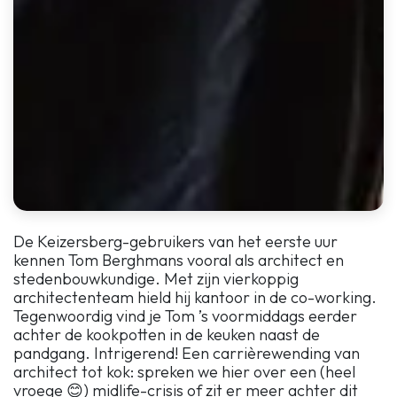
De Keizersberg-gebruikers van het eerste uur
kennen Tom Berghmans vooral als architect en
stedenbouwkundige. Met zijn vierkoppig
architectenteam hield hij kantoor in de co-working.
Tegenwoordig vind je Tom ’s voormiddags eerder
achter de kookpotten in de keuken naast de
pandgang. Intrigerend! Een carrièrewending van
architect tot kok: spreken we hier over een (heel
vroege 😊) midlife-crisis of zit er meer achter dit