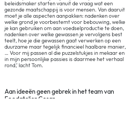
beleidsmaker starten vanuit de vraag wat een
gezonde maatschappij is voor mensen. Van daaruit
moet je alle aspecten aanpakken: nadenken over
welke grond je voorbestemt voor bebouwing, welke
je kan gebruiken om aan voedselproductie te doen,
nadenken over welke gewassen je vervolgens best
teelt, hoe je die gewassen gaat verwerken op een
duurzame maar tegelijk financieel haalbare manier,
… Voor mij passen al die puzzelstukjes in mekaar en
in mijn persoonlijke passies is daarmee het verhaal
rond,’ lacht Tom.
Aan ideeën geen gebrek in het team van
Foodatelier Cesar
‘Om onze rol in het globale verhaal van
voedseltransitie volop te spelen, zetten we ook in op
andere initiatieven,’ gaat Tom verder. ‘Nu al bieden
we scholen workshops rond voeding aan. Zowel bij