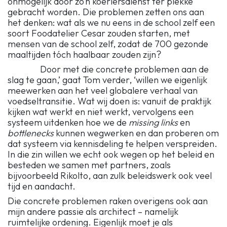
onmogelijk door zo’n koeriersdienst ter plekke
gebracht worden. Die problemen zetten ons aan
het denken: wat als we nu eens in de school zelf een
soort Foodatelier Cesar zouden starten, met
mensen van de school zelf, zodat de 700 gezonde
maaltijden tóch haalbaar zouden zijn?
Door met die concrete problemen aan de
slag te gaan,’ gaat Tom verder, ‘willen we eigenlijk
meewerken aan het veel globalere verhaal van
voedseltransitie. Wat wij doen is: vanuit de praktijk
kijken wat werkt en niet werkt, vervolgens een
systeem uitdenken hoe we de
missing links
en
bottlenecks
kunnen wegwerken en dan proberen om
dat systeem via kennisdeling te helpen verspreiden.
In die zin willen we echt ook wegen op het beleid en
besteden we samen met partners, zoals
bijvoorbeeld Rikolto, aan zulk beleidswerk ook veel
tijd en aandacht.
Die concrete problemen raken overigens ook aan
mijn andere passie als architect – namelijk
ruimtelijke ordening. Eigenlijk moet je als