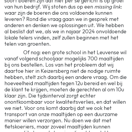
soort boeren zijn dat niet per sé gericht is op groei
van hun bedrijf. Wij stoten dus op een
missing link
:
waar zijn de boeren die ons voldoende kunnen
leveren? Rond die vraag gaan we in gesprek met
anderen en denken we oplossingen uit. We hebben
al beslist dat we, als we in najaar 2024 onvoldoende
lokale telers vinden, zelf zullen beginnen met het
telen van groenten.
Of nog: een grote school in het Leuvense wil
vanaf volgend schooljaar mogelijks 700 maaltijden
bij ons bestellen. Los van het probleem dat wij
daartoe hier in Keizersberg niet de nodige ruimte
hebben, stelt zich daarbij een andere vraag. Om die
hoeveelheid maaltijden tegen 12u bereid en wel bij
de klant te krijgen, moeten de gerechten al om 10u
klaar zijn. Die tijdsinterval zorgt echter
onontkoombaar voor kwaliteitsverlies, en dat willen
we niet. Voor ons komt daarbij dat we ook het
transport van onze maaltijden op een duurzame
manier willen verzorgen. Nu doen we dat met
fietskoeriers, maar zoveel maaltijden kunnen